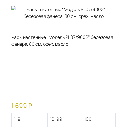
Часы настенные "Модель PL07/9002" березовая
Ча
фанера, 80 см, орех, масло
фа
1 699 ₽
1
1-9
10-99
100+
1