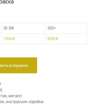
краска
10-99
100+
1 104 ₽
909 ₽
вить в корзину
7
49
тик, металл
еж, инструкция, коробка
0