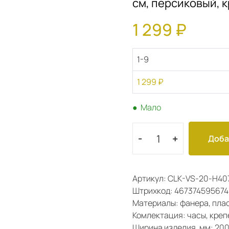
см, персиковый, 
1 299 ₽
1-9
1 299 ₽
● Мало
-
+
Доба
Артикул: CLK-VS-20-H40
Штрихкод: 46737459567
Материалы: фанера, плас
Комлектация: часы, креп
Ширина изделия, мм: 20