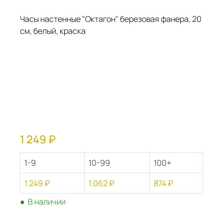
Часы настенные "Октагон" березовая фанера, 20
Ча
см, белый, краска
20
1 249 ₽
1-9
10-99
100+
1 249 ₽
1 062 ₽
874 ₽
● 
● В наличии